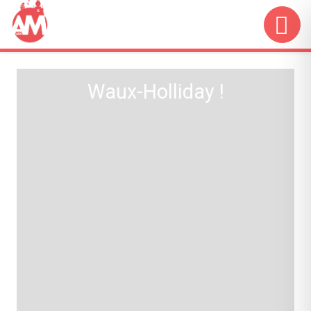
Waux-Holliday !