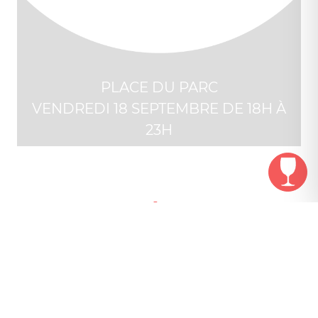
PLACE DU PARC
VENDREDI 18 SEPTEMBRE DE 18H À
23H
THÈME
Un Apéro à la place du Parc, et dans le cadre
des Fêtes de Wallonie ? C'est parti ! Profitez du
dernier Apéro Montois de la saison 2015 et
découvrez une scène pop rock aux artistes