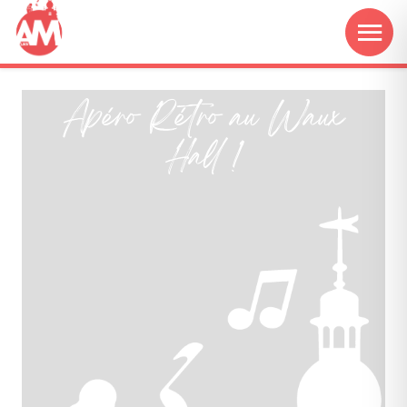
Apéro Rétro au Waux
Hall !