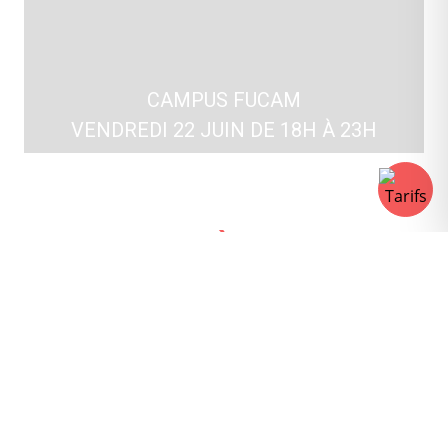
CAMPUS FUCAM
VENDREDI 22 JUIN DE 18H À 23H
THÈME
Découvrez cet espace inédit du paysage
montois ! Historiquement désigné comme le
site de "La Bascule", c'est aujourd'hui le coeur
même du campus de l'UCL, anciennement
"FUCAM". Des générations d'étudiants se sont
succédées dans cet environnement, rien de tel